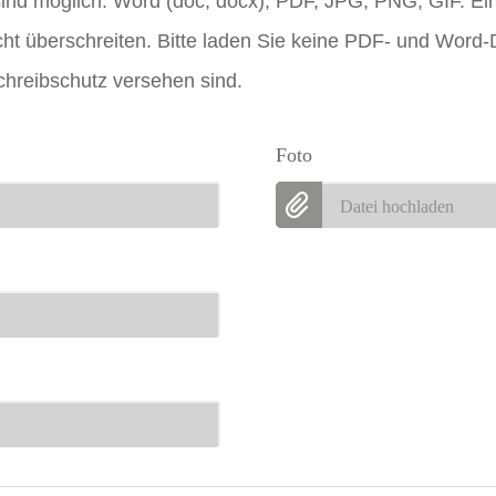
ind möglich: Word (doc, docx), PDF, JPG, PNG, GIF. Ei
ht überschreiten. Bitte laden Sie keine PDF- und Word
hreibschutz versehen sind.
Foto
Datei hochladen