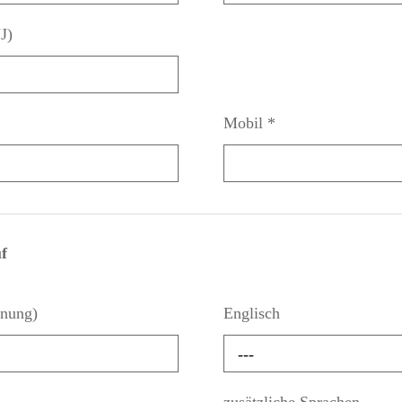
J)
Mobil
*
f
hnung)
Englisch
---
zusätzliche Sprachen