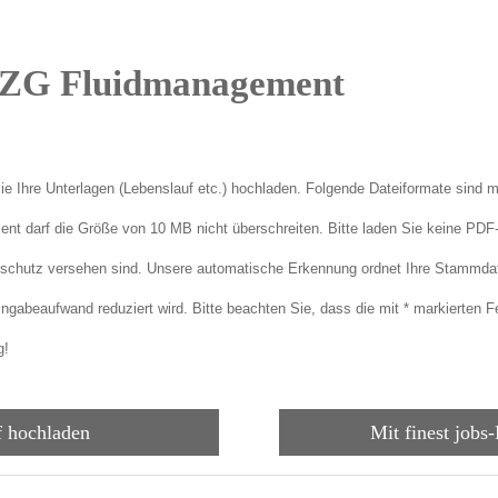
le ZG Fluidmanagement
e Ihre Unterlagen (Lebenslauf etc.) hochladen.
Folgende Dateiformate sind m
nt darf die Größe von 10 MB nicht überschreiten. Bitte laden Sie keine PD
bschutz versehen sind. Unsere automatische Erkennung ordnet
Ihre Stammdat
ingabeaufwand reduziert wird. Bitte beachten Sie, dass die mit
*
markierten Fe
g!
f hochladen
Mit finest jobs